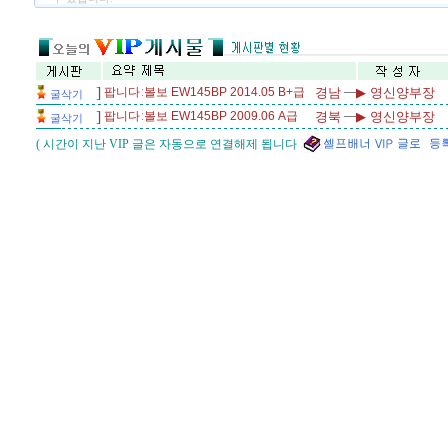
]
팝니다
ː볼보 EW145BP 2014.05 B+급
경남
▶ 영신양부장
굴삭기
]
팝니다
ː볼보 EW145BP 2009.06 A급
경북
▶ 영신양부장
굴삭기
( 시간이 지난 VIP 글은 자동으로 연결해제 됩니다