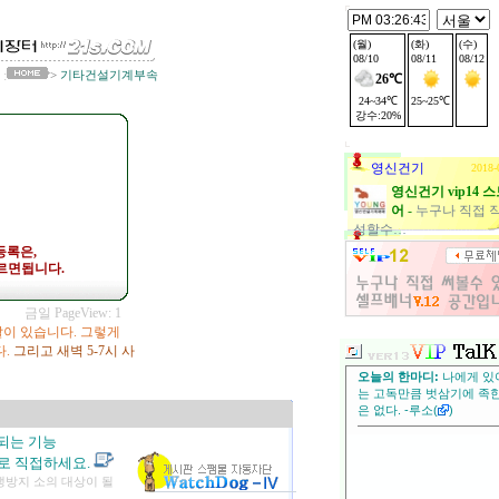
:
>
기타건설기계부속
영신건기
2018-
영신건기 vip14 
어
-
누구나 직접 
성할수…
등록은,
르면됩니다.
금일 PageView: 1
이 있습니다. 그렇게
다.
그리고 새벽 5-7시 사
되는 기능
50)로 직접하세요.
쟁방지 소의 대상이 될