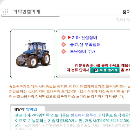
현재위치 
▶
기타 건설장비
중고,신 부속장터
도난장비 수배
위 분류중 하나를 클릭 하세요. 매물
각 분류 안에서
을 누
★접속증가로 계속 서버증설을 했지만, 야간시간 트래픽초과로 접속차단되는 날
되었을 때는 12시정각에 트래픽이 초기화되니,12시 직후에 재접속 하시면 됩니
이는 호스팅사측 전체백업으로 접속이 다소 느려짐을 양지하시기 바랍니다.
셀프배너/VIP/워치독/스토어등은
셀프배너솔루션
과 제휴로 원격제공
이므로, 기능문의는
기술지원Q&A게시판
,
개발사(Tel.070-8628-21
※
서비스된 독창적 방식/콘텐쯔의 전부또는 일부 표절/복제는 저작권침해/부정경
수 있습니다.