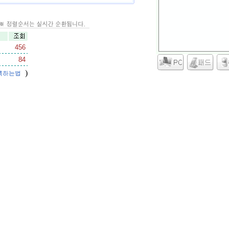
456
84
)